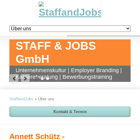
Navigation
überspringen
STAFF & JOBS
GmbH
Unternehmenskultur | Employer Branding |
Karriereberatung | Bewerbungstraining
StaffandJobs
»
Über uns
Kontakt & Termin
Annett Schütz -